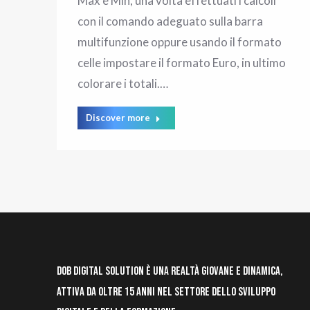
Max e Min, una volta effettuati i calcoli
con il comando adeguato sulla barra
multifunzione oppure usando il formato
celle impostare il formato Euro, in ultimo
colorare i totali.…
Discover more
DOB Digital Solution è una realtà giovane e dinamica,
attiva da oltre 15 anni nel settore dello sviluppo