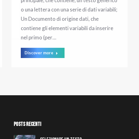
principale, che contiene, un testo generico
o una lettera con una serie di dati variabili;
Un Documento di origine dati, che
contiene gli elementi variabili da inserire
nel primo (per…
Discover more
Posts Recenti