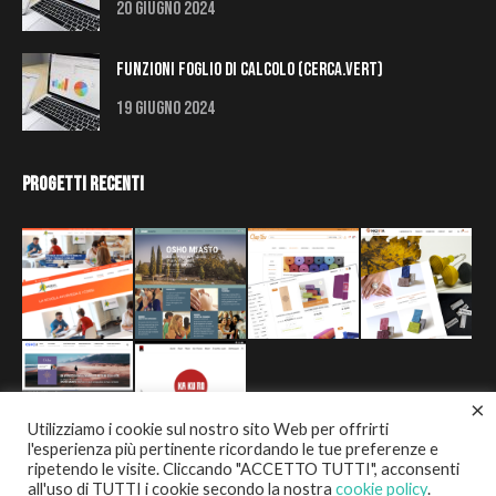
20 Giugno 2024
Funzioni Foglio di Calcolo (Cerca.Vert)
19 Giugno 2024
Progetti Recenti
×
Utilizziamo i cookie sul nostro sito Web per offrirti
l'esperienza più pertinente ricordando le tue preferenze e
ripetendo le visite. Cliccando "ACCETTO TUTTI", acconsenti
all'uso di TUTTI i cookie secondo la nostra
cookie policy
.