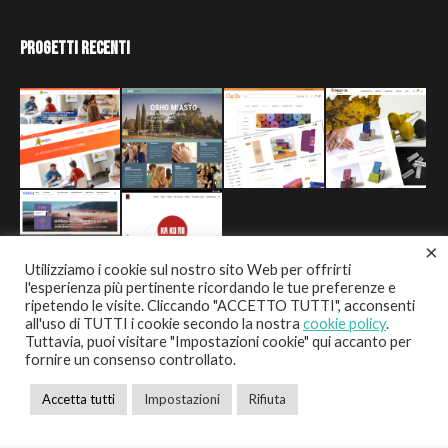
Progetti Recenti
×
Utilizziamo i cookie sul nostro sito Web per offrirti
l'esperienza più pertinente ricordando le tue preferenze e
ripetendo le visite. Cliccando "ACCETTO TUTTI", acconsenti
all'uso di TUTTI i cookie secondo la nostra
cookie policy
.
Tuttavia, puoi visitare "Impostazioni cookie" qui accanto per
fornire un consenso controllato.
Copyright © 2021 DOB DIGITAL SOLUTION. All rights
Accetta tutti
Impostazioni
Rifiuta
reserved. P.IVA 02146530031
+39 380 512 6381
info@dobsolution.it