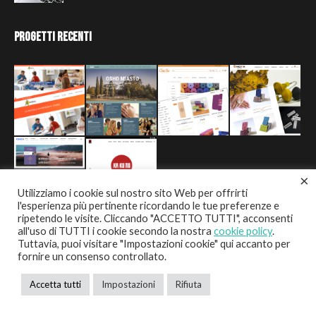
Progetti Recenti
×
Utilizziamo i cookie sul nostro sito Web per offrirti
l'esperienza più pertinente ricordando le tue preferenze e
ripetendo le visite. Cliccando "ACCETTO TUTTI", acconsenti
all'uso di TUTTI i cookie secondo la nostra
cookie policy
.
Tuttavia, puoi visitare "Impostazioni cookie" qui accanto per
fornire un consenso controllato.
Copyright © 2021 DOB DIGITAL SOLUTION. All rights
Accetta tutti
Impostazioni
Rifiuta
reserved. P.IVA 02146530031