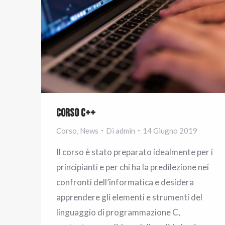
Corso C++
Corso
,
News
Di
admin
14 Giugno 2019
Il corso è stato preparato idealmente per i
principianti e per chi ha la predilezione nei
confronti dell’informatica e desidera
apprendere gli elementi e strumenti del
linguaggio di programmazione C,