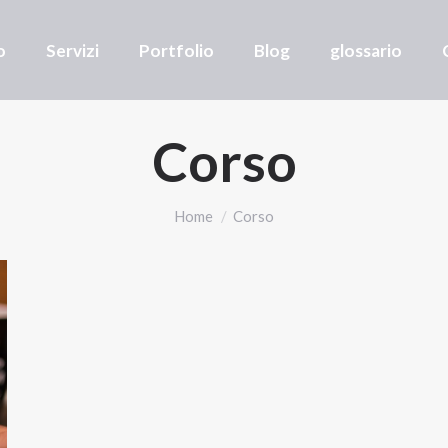
o
Servizi
Portfolio
Blog
glossario
Corso
Tu sei qui:
Home
Corso