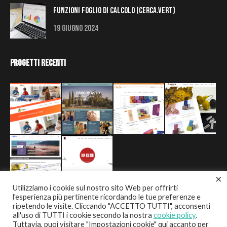
Funzioni Foglio di Calcolo (Cerca.Vert)
19 Giugno 2024
Progetti Recenti
×
Utilizziamo i cookie sul nostro sito Web per offrirti
l'esperienza più pertinente ricordando le tue preferenze e
ripetendo le visite. Cliccando "ACCETTO TUTTI", acconsenti
all'uso di TUTTI i cookie secondo la nostra
cookie policy
.
Tuttavia, puoi visitare "Impostazioni cookie" qui accanto per