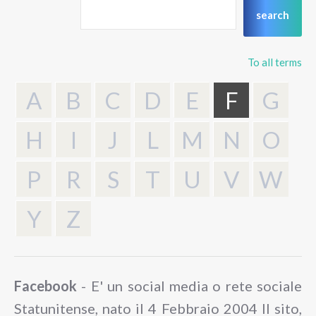
To all terms
A
B
C
D
E
F
G
H
I
J
L
M
N
O
P
R
S
T
U
V
W
Y
Z
Facebook
- E' un social media o rete sociale
Statunitense, nato il 4 Febbraio 2004 Il sito,