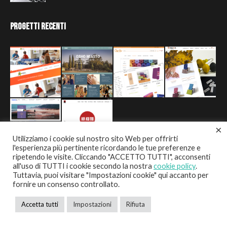
Progetti Recenti
×
Utilizziamo i cookie sul nostro sito Web per offrirti
l'esperienza più pertinente ricordando le tue preferenze e
ripetendo le visite. Cliccando "ACCETTO TUTTI", acconsenti
all'uso di TUTTI i cookie secondo la nostra
cookie policy
.
Tuttavia, puoi visitare "Impostazioni cookie" qui accanto per
fornire un consenso controllato.
Copyright © 2021 DOB DIGITAL SOLUTION. All rights
Accetta tutti
Impostazioni
Rifiuta
reserved. P.IVA 02146530031