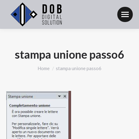
stampa unione passo6
Tu sei qui:
Home
stampa unione passo6