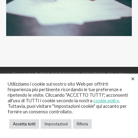
Copyright © 2021 DOB DIGITAL SOLUTION. All rights
×
reserved. P.IVA 02146530031
Utilizziamo i cookie sul nostro sito Web per offrirti
l'esperienza più pertinente ricordando le tue preferenze e
+39 380 512 6381
info@dobsolution.it
ripetendo le visite. Cliccando "ACCETTO TUTTI", acconsenti
all'uso di TUTTI i cookie secondo la nostra
cookie policy
.
Tuttavia, puoi visitare "Impostazioni cookie" qui accanto per
fornire un consenso controllato.
Accetta tutti
Impostazioni
Rifiuta