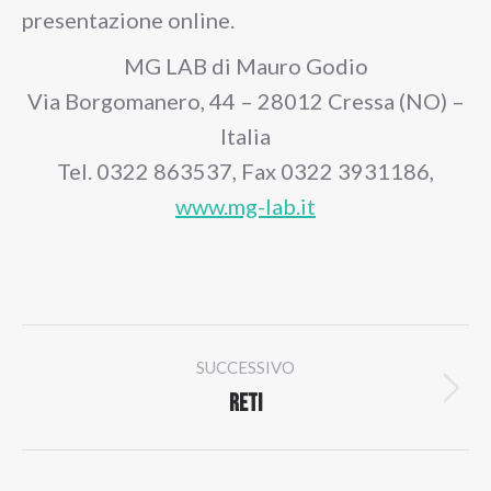
presentazione online.
MG LAB di Mauro Godio
Via Borgomanero, 44 – 28012 Cressa (NO) –
Italia
Tel. 0322 863537, Fax 0322 3931186,
www.mg-lab.it
Naviga
SUCCESSIVO
tra
Reti
Prossimo
i
post: