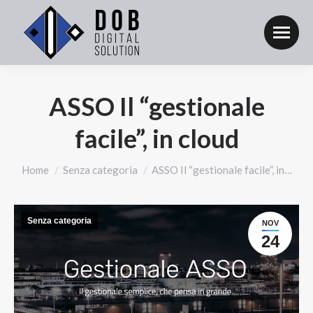
ASSO Il “gestionale
facile”, in cloud
Tu sei qui:
Home
Senza categoria
ASSO Il “gestionale facile”, in…
Senza categoria
NOV
24